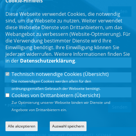
Cookie-Hinweis
* Pflichtfeld
Diese Webseite verwendet Cookies, die notwendig
sind, um die Webseite zu nutzen. Weiter verwendet
diese Webseite Dienste von Drittanbietern, um das
Webangebot zu verbessern (Website-Optmierung). Für
Newsletter
die Verwendung bestimmter Dienste wird Ihre
Einwilligung benötigt. Ihre Einwilligung können Sie
Erhalten Sie Neuigkeiten aus dem Landtag und der Region.
jederzeit widerrufen. Weitere Informationen finden Sie
in der
Datenschutzerklärung
.
Technisch notwendige Cookies (
Übersicht
)
Die notwendigen Cookies werden allein für den
ordnungsgemäßen Gebrauch der Webseite benötigt.
Cookies von Drittanbietern (
Übersicht
)
Zur Optimierung unserer Webseite binden wir Dienste und
* Pflichtfeld
Angebote von Drittanbietern ein.
Alle akzeptieren
Auswahl speichern
IMPRESSUM
KONTAKT
DATENSCHUTZ
SITEMAP