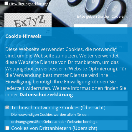
Einwilligungserklärung
*
Bitte geben Sie den Code ein:
Cookie-Hinweis
* Pflichtfeld
Diese Webseite verwendet Cookies, die notwendig
sind, um die Webseite zu nutzen. Weiter verwendet
diese Webseite Dienste von Drittanbietern, um das
Webangebot zu verbessern (Website-Optmierung). Für
Newsletter
die Verwendung bestimmter Dienste wird Ihre
Einwilligung benötigt. Ihre Einwilligung können Sie
Erhalten Sie Neuigkeiten aus dem Landtag und der Region.
jederzeit widerrufen. Weitere Informationen finden Sie
in der
Datenschutzerklärung
.
Technisch notwendige Cookies (
Übersicht
)
Die notwendigen Cookies werden allein für den
ordnungsgemäßen Gebrauch der Webseite benötigt.
Cookies von Drittanbietern (
Übersicht
)