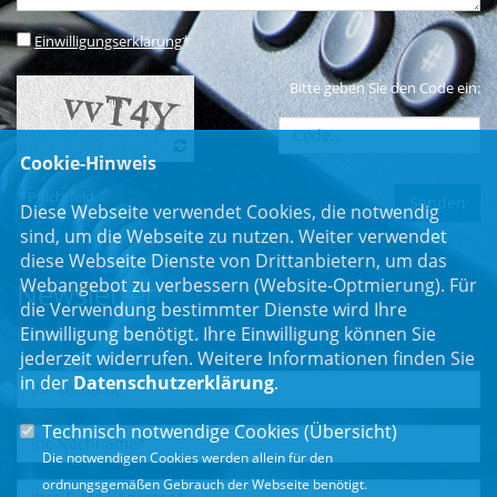
Einwilligungserklärung
*
Bitte geben Sie den Code ein:
Cookie-Hinweis
* Pflichtfeld
Diese Webseite verwendet Cookies, die notwendig
sind, um die Webseite zu nutzen. Weiter verwendet
diese Webseite Dienste von Drittanbietern, um das
Webangebot zu verbessern (Website-Optmierung). Für
Newsletter
die Verwendung bestimmter Dienste wird Ihre
Einwilligung benötigt. Ihre Einwilligung können Sie
Erhalten Sie Neuigkeiten aus dem Landtag und der Region.
jederzeit widerrufen. Weitere Informationen finden Sie
in der
Datenschutzerklärung
.
Technisch notwendige Cookies (
Übersicht
)
Die notwendigen Cookies werden allein für den
ordnungsgemäßen Gebrauch der Webseite benötigt.