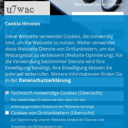
Bitte geben Sie den Code ein:
Cookie-Hinweis
* Pflichtfeld
Diese Webseite verwendet Cookies, die notwendig
sind, um die Webseite zu nutzen. Weiter verwendet
diese Webseite Dienste von Drittanbietern, um das
Webangebot zu verbessern (Website-Optmierung). Für
Newsletter
die Verwendung bestimmter Dienste wird Ihre
Einwilligung benötigt. Ihre Einwilligung können Sie
Erhalten Sie Neuigkeiten aus dem Landtag und der Region.
jederzeit widerrufen. Weitere Informationen finden Sie
in der
Datenschutzerklärung
.
Technisch notwendige Cookies (
Übersicht
)
Die notwendigen Cookies werden allein für den
ordnungsgemäßen Gebrauch der Webseite benötigt.
Cookies von Drittanbietern (
Übersicht
)
Zur Optimierung unserer Webseite binden wir Dienste und
* Pflichtfeld
Angebote von Drittanbietern ein.