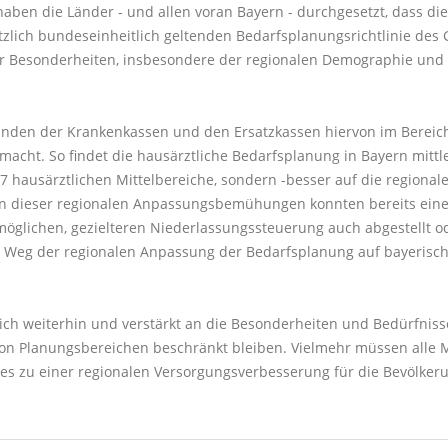
ben die Länder - und allen voran Bayern - durchgesetzt, dass di
ätzlich bundeseinheitlich geltenden Bedarfsplanungsrichtlinie 
er Besonderheiten, insbesondere der regionalen Demographie und 
den der Krankenkassen und den Ersatzkassen hiervon im Bereich 
acht. So findet die hausärztliche Bedarfsplanung in Bayern mittl
7 hausärztlichen Mittelbereiche, sondern -besser auf die regiona
en dieser regionalen Anpassungsbemühungen konnten bereits eine
 möglichen, gezielteren Niederlassungssteuerung auch abgestellt 
er Weg der regionalen Anpassung der Bedarfsplanung auf bayerisc
ich weiterhin und verstärkt an die Besonderheiten und Bedürfniss
 von Planungsbereichen beschränkt bleiben. Vielmehr müssen alle 
es zu einer regionalen Versorgungsverbesserung für die Bevölkeru