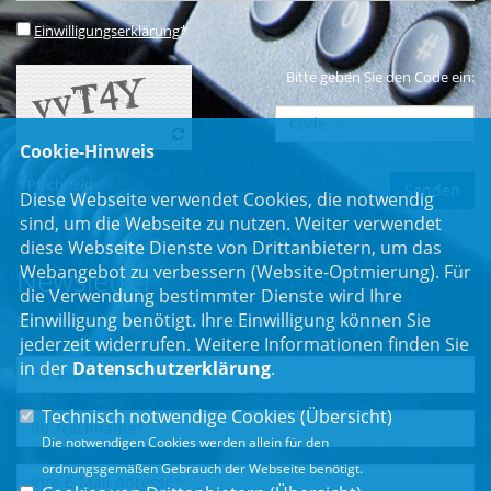
Einwilligungserklärung
*
Bitte geben Sie den Code ein:
Cookie-Hinweis
* Pflichtfeld
Diese Webseite verwendet Cookies, die notwendig
sind, um die Webseite zu nutzen. Weiter verwendet
diese Webseite Dienste von Drittanbietern, um das
Webangebot zu verbessern (Website-Optmierung). Für
Newsletter
die Verwendung bestimmter Dienste wird Ihre
Einwilligung benötigt. Ihre Einwilligung können Sie
Erhalten Sie Neuigkeiten aus dem Landtag und der Region.
jederzeit widerrufen. Weitere Informationen finden Sie
in der
Datenschutzerklärung
.
Technisch notwendige Cookies (
Übersicht
)
Die notwendigen Cookies werden allein für den
ordnungsgemäßen Gebrauch der Webseite benötigt.