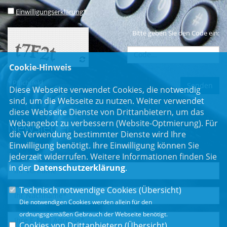
Einwilligungserklärung
*
Bitte geben Sie den Code ein:
Cookie-Hinweis
* Pflichtfeld
Diese Webseite verwendet Cookies, die notwendig
sind, um die Webseite zu nutzen. Weiter verwendet
diese Webseite Dienste von Drittanbietern, um das
Webangebot zu verbessern (Website-Optmierung). Für
Newsletter
die Verwendung bestimmter Dienste wird Ihre
Einwilligung benötigt. Ihre Einwilligung können Sie
Erhalten Sie Neuigkeiten aus dem Landtag und der Region.
jederzeit widerrufen. Weitere Informationen finden Sie
in der
Datenschutzerklärung
.
Technisch notwendige Cookies (
Übersicht
)
Die notwendigen Cookies werden allein für den
ordnungsgemäßen Gebrauch der Webseite benötigt.
Cookies von Drittanbietern (
Übersicht
)